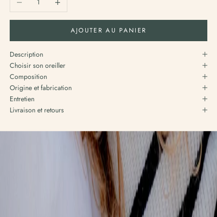
q
’
à
AJOUTER AU PANIER
a
i
Description
n
Choisir son oreiller
d
Composition
e
Origine et fabrication
a
Entretien
o
Livraison et retours
r
n
é
,
u
n
n
u
a
g
e