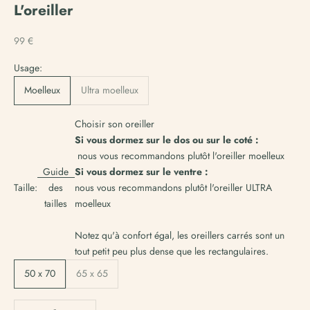
T
L'oreiller
o
t
Prix de vente
99 €
e
m
Usage:
o
Moelleux
Ultra moelleux
n
d
e
Choisir son oreiller
d
Si vous dormez sur le dos ou sur le coté :
i
nous vous recommandons plutôt l'oreiller moelleux
t
Guide
Si vous dormez sur le ventre :
p
Taille:
des
nous vous recommandons plutôt l'oreiller ULTRA
o
tailles
moelleux
u
v
Notez qu'à confort égal, les oreillers carrés sont un
i
r
tout petit peu plus dense que les rectangulaires.
a
50 x 70
65 x 65
v
i
Diminuer la quantité
Augmenter la quantité
r