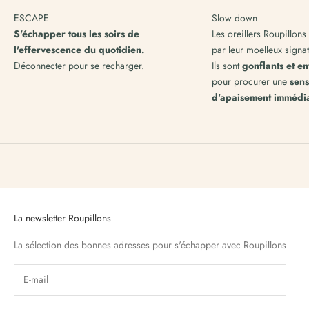
s
ESCAPE
Slow down
t
e
S'échapper tous les soirs de
Les oreillers Roupillons
n
l'effervescence du quotidien.
par leur moelleux signat
.
Déconnecter pour se recharger.
Ils sont
gonflants et e
pour procurer une
sens
d'apaisement immédia
La newsletter Roupillons
La sélection des bonnes adresses pour s'échapper avec Roupillons